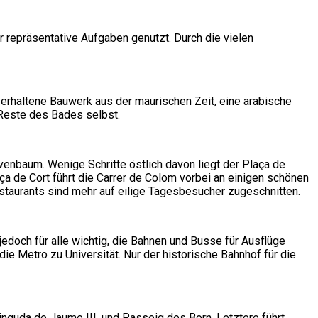
r repräsentative Aufgaben genutzt. Durch die vielen
h erhaltene Bauwerk aus der maurischen Zeit, eine arabische
 Reste des Bades selbst.
enbaum. Wenige Schritte östlich davon liegt der Plaça de
ça de Cort führt die Carrer de Colom vorbei an einigen schönen
staurants sind mehr auf eilige Tagesbesucher zugeschnitten.
 jedoch für alle wichtig, die Bahnen und Busse für Ausflüge
ie Metro zu Universität. Nur der historische Bahnhof für die
inguda de Jaume III. und Passeig des Born. Letztere führt