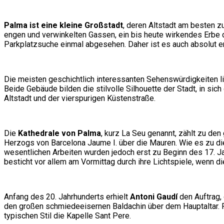
Palma ist eine kleine Großstadt
, deren Altstadt am besten z
engen und verwinkelten Gassen, ein bis heute wirkendes Erbe d
Parkplatzsuche einmal abgesehen. Daher ist es auch absolut em
Die meisten geschichtlich interessanten Sehenswürdigkeiten l
Beide Gebäude bilden die stilvolle Silhouette der Stadt, in si
Altstadt und der vierspurigen Küstenstraße.
Die
Kathedrale von Palma
, kurz La Seu genannt, zählt zu de
Herzogs von Barcelona Jaume I. über die Mauren. Wie es zu die
wesentlichen Arbeiten wurden jedoch erst zu Beginn des 17. J
besticht vor allem am Vormittag durch ihre Lichtspiele, wenn d
Anfang des 20. Jahrhunderts erhielt
Antoni Gaudí
den Auftrag, 
den großen schmiedeeisernen Baldachin über dem Hauptaltar. R
typischen Stil die Kapelle Sant Pere.