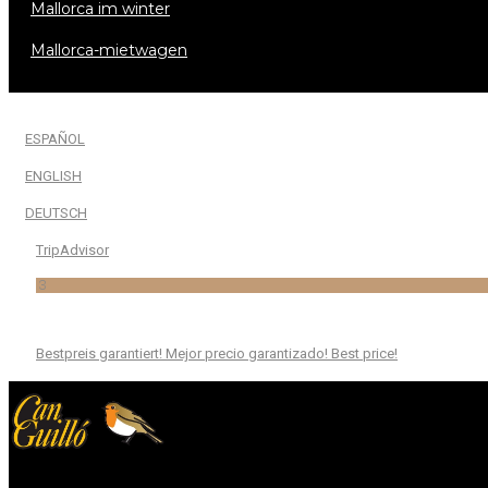
mallorca im winter
mallorca-mietwagen
ESPAÑOL
ENGLISH
DEUTSCH
TripAdvisor
3
Bestpreis garantiert! Mejor precio garantizado! Best price!