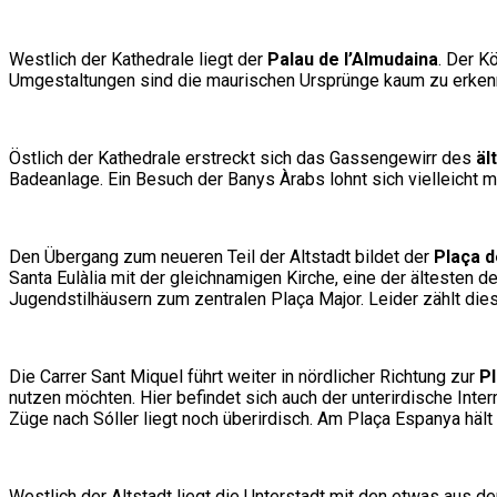
Westlich der Kathedrale liegt der
Palau de l’Almudaina
. Der K
Umgestaltungen sind die maurischen Ursprünge kaum zu erken
Östlich der Kathedrale erstreckt sich das Gassengewirr des
äl
Badeanlage. Ein Besuch der Banys Àrabs lohnt sich vielleicht
Den Übergang zum neueren Teil der Altstadt bildet der
Plaça d
Santa Eulàlia mit der gleichnamigen Kirche, eine der ältesten 
Jugendstilhäusern zum zentralen Plaça Major. Leider zählt die
Die Carrer Sant Miquel führt weiter in nördlicher Richtung zur
P
nutzen möchten. Hier befindet sich auch der unterirdische Inter
Züge nach Sóller liegt noch überirdisch. Am Plaça Espanya hält
Westlich der Altstadt liegt die Unterstadt mit den etwas aus de