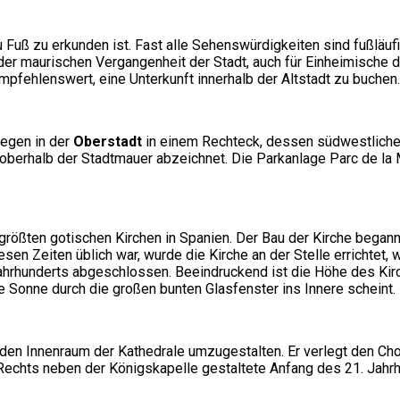
u Fuß zu erkunden ist. Fast alle Sehenswürdigkeiten sind fußläu
er maurischen Vergangenheit der Stadt, auch für Einheimische da
pfehlenswert, eine Unterkunft innerhalb der Altstadt zu buchen.
iegen in der
Oberstadt
in einem Rechteck, dessen südwestliche 
ch oberhalb der Stadtmauer abzeichnet. Die Parkanlage Parc de l
n größten gotischen Kirchen in Spanien. Der Bau der Kirche beg
sen Zeiten üblich war, wurde die Kirche an der Stelle errichtet,
ahrhunderts abgeschlossen. Beeindruckend ist die Höhe des Kirc
ie Sonne durch die großen bunten Glasfenster ins Innere scheint.
den Innenraum der Kathedrale umzugestalten. Er verlegt den Cho
echts neben der Königskapelle gestaltete Anfang des 21. Jahrh