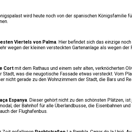
önigspalast wird heute noch von der spanischen Königsfamilie fü
nen.
testen Viertels von Palma
. Hier befindet sich das einzige noc
 mehr wegen der kleinen versteckten Gartenanlage als wegen der
e Cort
mit dem Rathaus und einem sehr alten, verknöcherten Oliv
der Stadt, was die neugotische Fassade etwas versteckt. Vom Pla
ser nicht gerade zu den Wohnzimmern der Stadt, die Bars und Re
laça Espanya
. Dieser gehört nicht zu den schönsten Plätzen, ist
modal, der Bahnhof für alle Überlandbusse, die Eisenbahnen und d
 auch der Flughafenbus.
r Zeit gefallenen
Pachtstraßen
La Rambla, Carrer de la Unió, Av