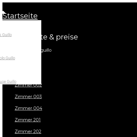
startseite
 Guillo
unterkünfte & preise
landhotel can guillo
lo Guillo
übersicht
zimmer 001
se Guillo
zimmer 002
zimmer 003
zimmer 004
zimmer 201
zimmer 202