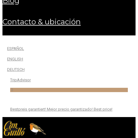
blog
contacto & ubicación
ESPAÑOL
ENGLISH
DEUTSCH
TripAdvisor
3
Bestpreis garantiert! Mejor precio garantizado! Best price!