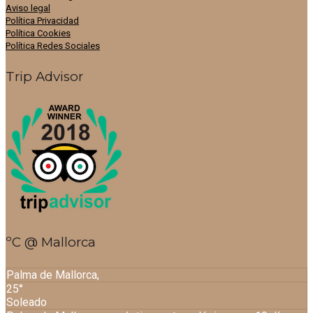
Aviso legal
Política Privacidad
Política Cookies
Política Redes Sociales
Trip Advisor
ºC @ Mallorca
Palma de Mallorca,
25°
Soleado