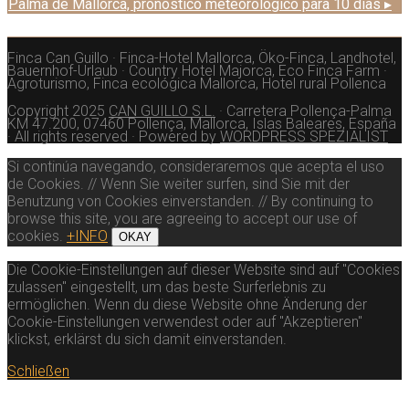
Palma de Mallorca,
pronóstico meteorológico para 10 días ▸
Finca Can Guillo · Finca-Hotel Mallorca, Öko-Finca, Landhotel,
Bauernhof-Urlaub · Country Hotel Majorca, Eco Finca Farm ·
Agroturismo, Finca ecológica Mallorca, Hotel rural Pollenca
Copyright 2025
CAN GUILLO S.L.
· Carretera Pollença-Palma
KM 47.200, 07460 Pollença, Mallorca, Islas Baleares, España
· All rights reserved · Powered by
WORDPRESS SPEZIALIST
Si continúa navegando, consideraremos que acepta el uso
de Cookies. // Wenn Sie weiter surfen, sind Sie mit der
Benutzung von Cookies einverstanden. // By continuing to
browse this site, you are agreeing to accept our use of
cookies.
+INFO
OKAY
Die Cookie-Einstellungen auf dieser Website sind auf "Cookies
zulassen" eingestellt, um das beste Surferlebnis zu
ermöglichen. Wenn du diese Website ohne Änderung der
Cookie-Einstellungen verwendest oder auf "Akzeptieren"
klickst, erklärst du sich damit einverstanden.
Schließen