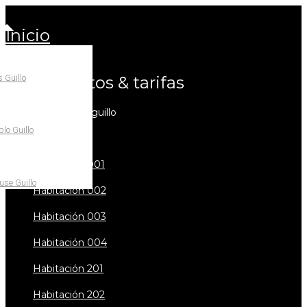
inicio
 Guillo
alojamientos & tarifas
hotel rural can guillo
lo Guillo
todo
habitación 001
se Guillo
habitación 002
habitación 003
habitación 004
habitación 201
habitación 202